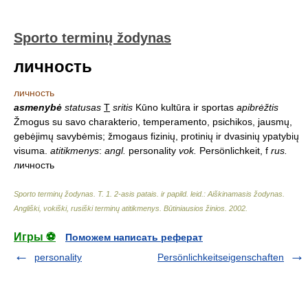
Sporto terminų žodynas
личность
личность
asmenybė
statusas
T
sritis
Kūno kultūra ir sportas
apibrėžtis
Žmogus su savo charakterio, temperamento, psichikos, jausmų,
gebėjimų savybėmis; žmogaus fizinių, protinių ir dvasinių ypatybių
visuma.
atitikmenys
:
angl.
personality
vok.
Persönlichkeit, f
rus.
личность
Sporto terminų žodynas. T. 1. 2-asis patais. ir papild. leid.: Aiškinamasis žodynas.
Angliški, vokiški, rusiški terminų atitikmenys. Būtiniausios žinios
.
2002
.
Игры ⚽
Поможем написать реферат
personality
Persönlichkeitseigenschaften