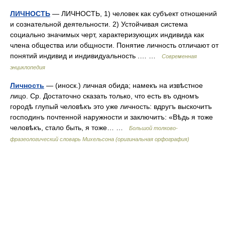
ЛИЧНОСТЬ
— ЛИЧНОСТЬ, 1) человек как субъект отношений
и сознательной деятельности. 2) Устойчивая система
социально значимых черт, характеризующих индивида как
члена общества или общности. Понятие личность отличают от
понятий индивид и индивидуальность .… …
Современная
энциклопедия
Личность
— (иноск.) личная обида; намекъ на извѣстное
лицо. Ср. Достаточно сказать только, что есть въ одномъ
городѣ глупый человѣкъ это уже личность: вдругъ выскочитъ
господинъ почтенной наружности и заключитъ: «Вѣдь я тоже
человѣкъ, стало быть, я тоже… …
Большой толково-
фразеологический словарь Михельсона (оригинальная орфография)